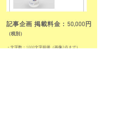
記事企画 掲載料金：50,000円
（税別）
・文字数：1000文字前後（画像2点まで）
・1年間掲載補償
・記事は資料や画像データをご支給いただき、
こちらでご用意したヒヤリングシートや電話な
どによる質問にお答えいただいたうえで、弊社
の専門のライターが作成いたします。
・記事は公開前に貴社へ事前にチェックをお願
いし、本意的な内容で公開いたします。
お申し込み・お問い合わせフォーム