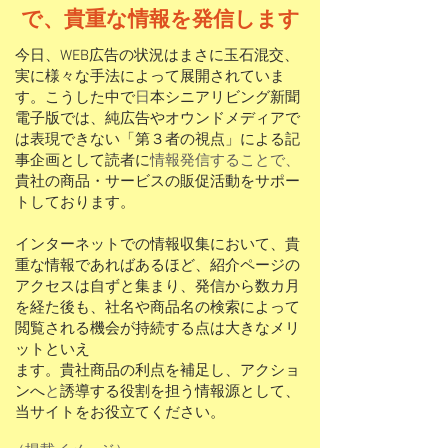
で、貴重な情報を発信します
今日、WEB
広告の状況
はまさに玉石混交、
実に様々な手法によって展開されていま
す。こうした中で
日
本シニアリビング新聞
電子版
では、純広告やオウンドメディアで
は表現でき
ない「第３者の視点」による
記
事企画として読者に
情報発信することで、
貴社の商品・サービスの販促活動をサポー
トしております。
インターネットでの情報収集において、貴
重な情報であればあるほど、紹介ページの
アクセスは自ずと集まり、発信から数カ月
を経た後も、社名や商品名の検索によって
閲覧される機会が持続する点は大きなメリ
ットといえ
ます。貴社商品の利点を補足し、アクショ
ンへ
と
誘導する役割を担う情報源として、
当サイトをお役立てください。