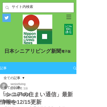
​日本シニアリビング新聞
​電子版
記事
全ての記事
seniorliving
全ての記事
読了時間: 1分
「シニアの住まい通信」最新
話題の高齢者施設
情報を12/15更新
業界動向