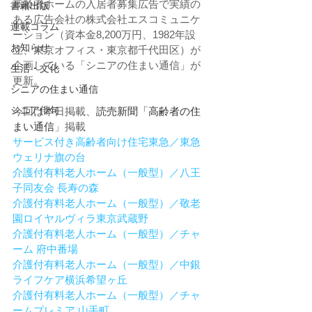
高齢者ホームの入居者募集広告で実績の
書籍出版
ある広告会社の株式会社エスコミュニケ
連載コラム
ーション（資本金8,200万円、1982年設
お知らせ
立、東京オフィス・東京都千代田区）が
企画している「シニアの住まい通信」が
生活・文化
更新。
シニアの住まい通信
シニア俳句
今回は本日掲載、
読売新聞「高齢者の住
まい通信
」掲載
サービス付き高齢者向け住宅東急／東急
ウェリナ旗の台
介護付有料老人ホーム（一般型）／八王
子同友会 長寿の森
介護付有料老人ホーム（一般型）／敬老
園ロイヤルヴィラ東京武蔵野
介護付有料老人ホーム（一般型）／チャ
ーム 府中番場
介護付有料老人ホーム（一般型）／中銀
ライフケア横浜希望ヶ丘
介護付有料老人ホーム（一般型）／チャ
ームプレミア 山手町