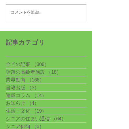
コメントを追加…
「シニアの住まい通信」
「シニアの住ま
最新情報を5/17更新
最新情報を4/26
記事カテゴリ
全ての記事
（308）
308件の記事
話題の高齢者施設
（18）
18件の記事
業界動向
（168）
168件の記事
書籍出版
（3）
3件の記事
連載コラム
（14）
14件の記事
お知らせ
（4）
4件の記事
生活・文化
（19）
19件の記事
シニアの住まい通信
（64）
64件の記事
シニア俳句
（6）
6件の記事