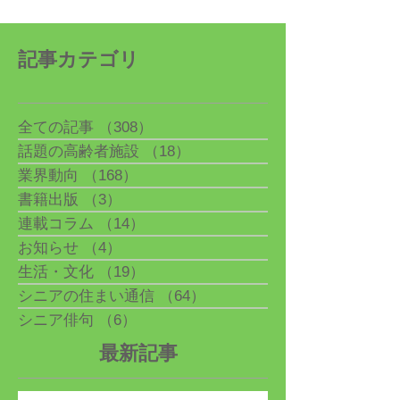
記事カテゴリ
全ての記事
（308）
308件の記事
話題の高齢者施設
（18）
18件の記事
業界動向
（168）
168件の記事
書籍出版
（3）
3件の記事
連載コラム
（14）
14件の記事
お知らせ
（4）
4件の記事
生活・文化
（19）
19件の記事
シニアの住まい通信
（64）
64件の記事
シニア俳句
（6）
6件の記事
最新記事