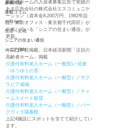
高齢者ホームの入居者募集広告で実績の
書籍出版
ある広告会社の株式会社エスコミュニケ
連載コラム
ーション（資本金8,200万円、1982年設
お知らせ
立、東京オフィス・東京都千代田区）が
企画している「シニアの住まい通信」が
生活・文化
更新。
シニアの住まい通信
シニア俳句
今回は本日掲載、日本経済新聞「注目の
高齢者ホーム」掲載
介護付有料老人ホーム（一般型)／佐倉
〈ゆうゆうの里〉
介護付有料老人ホーム（一般型）／サク
ラビア成城
介護付有料老人ホーム（一般型）／チャ
ームスイート荻窪
介護付有料老人ホーム（一般型）／パー
クヴィラ陽春館
上記4施設にスポットを当てて紹介してい
ます。