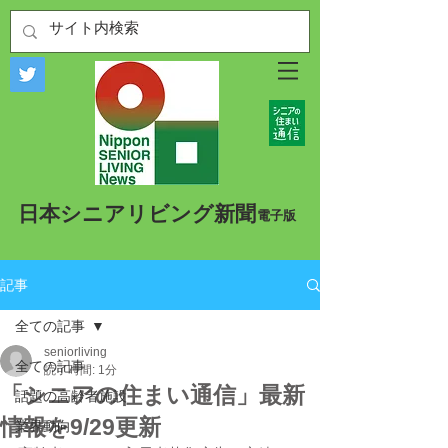
​日本シニアリビング新聞
​電子版
記事
全ての記事
seniorliving
全ての記事
読了時間: 1分
「シニアの住まい通信」最新
話題の高齢者施設
情報を9/29更新
業界動向