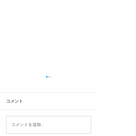
コメント
コメントを追加…
「シニアの住まい通信」
「シニアの住ま
最新情報を5/17更新
最新情報を4/26