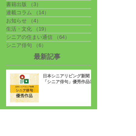
書籍出版
（3）
3件の記事
連載コラム
（14）
14件の記事
お知らせ
（4）
4件の記事
生活・文化
（19）
19件の記事
シニアの住まい通信
（64）
64件の記事
シニア俳句
（6）
6件の記事
最新記事
日本シニアリビング新聞
「シニア俳句」優秀作品⑤
アーカイブ
2026年4月
（1）
1件の記事