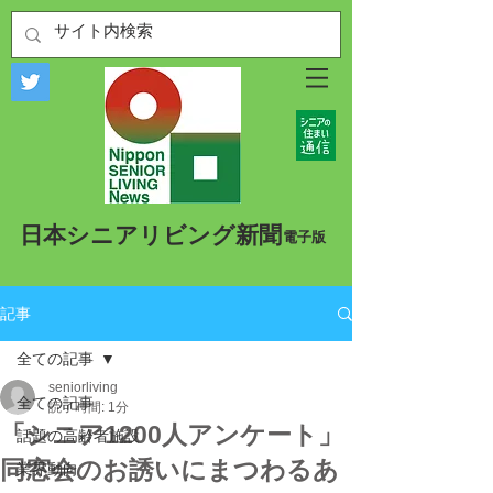
​日本シニアリビング新聞
​電子版
記事
全ての記事
seniorliving
全ての記事
読了時間: 1分
「シニア1200人アンケート」
話題の高齢者施設
同窓会のお誘いにまつわるあ
業界動向