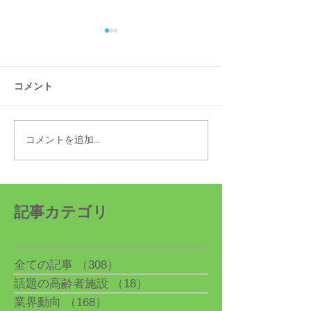
コメント
コメントを追加…
特集・シニアにお得な割
『60歳すぎたら
引サービス
きたい100のも
日々の暮らしが
ンアップ
記事カテゴリ
全ての記事
（308）
308件の記事
話題の高齢者施設
（18）
18件の記事
業界動向
（168）
168件の記事