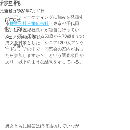
れこれ
書籍出版
更新日：
2022年7月12日
連載コラム
シニア・マーケティングに強みを発揮す
お知らせ
る
株式会社三栄広告社
（東京都千代田
生活・文化
区、山本直紀社長）が独自に行ってい
る、全国に居住する50歳から79歳までの
シニアの住まい通信
男女を対象とした『シニア1200人アンケ
シニア俳句
ート』。その中で「同窓会の案内があっ
たら参加しますか？」という調査項目が
あり、以下のような結果を示している。
男女ともに回答はほぼ拮抗していなが