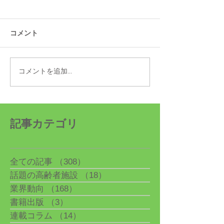
コメント
コメントを追加…
高市内閣で上野賢一郎(う
10月1日より20
えのけんいちろう)衆議院
最低賃金が発効
議員が初入閣、第30代厚
生労働大臣に就任
記事カテゴリ
全ての記事
（308）
308件の記事
話題の高齢者施設
（18）
18件の記事
業界動向
（168）
168件の記事
書籍出版
（3）
3件の記事
連載コラム
（14）
14件の記事