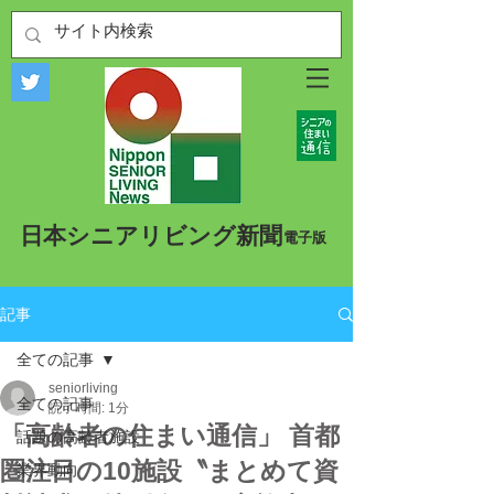
​日本シニアリビング新聞
​電子版
記事
全ての記事
seniorliving
全ての記事
読了時間: 1分
「高齢者の住まい通信」 首都
話題の高齢者施設
圏注目の10施設〝まとめて資
業界動向