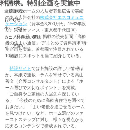
料請求〟特別企画を実施中
書籍出版
　高齢者ホームの入居者募集広告で実績
連載コラム
のある広告会社の
株式会社エスコミュニ
お知らせ
ケーション
（資本金8,200万円、1982年設
生活・文化
立、東京オフィス・東京都千代田区）
が、7月29日（木）掲載の読売新聞「高齢
シニアの住まい通信
者の住まい通信」で“まとめて資料請求”特
シニア俳句
別企画を実施。首都圏で注目されている
10施設にスポットを当て紹介している。
特設サイト
では各施設の詳しい情報ほ
か、本紙で連載コラムを寄せている高山
善文（介護コンサルタント）による「ホ
ーム選びで大切なポイント」を掲載。
「ご自身やご家族の入居先を探してい
る」 「今後のために高齢者住宅を調べて
おきたい」 「よい老後を過ごせるホーム
を見つけたい」など、ホーム選びのファ
ーストステップに対し、様々な視点から
応えるコンテンツで構成されている。