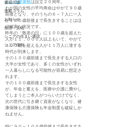
えこる健康靴
は設立２０周年。
書籍出版
わが国の女性の平均寿命はやがて９０歳
連載コラム
前後となり、そのうちの６～７人に一人
お知らせ
が１００歳前後まで長生きすることはほ
ぼ確実な状況です。
生活・文化
昨年の「敬老の日」に１００歳を超えた
シニアの住まい通信
人が１１，０００人以上もいて、やがて
シニア俳句
１００歳を超える人が１１万人に達する
時代が到来します。
その１００歳前後まで長生きする人口の
大半が女性であり、多くの女性がいずれ
一人暮らしになる可能性が容易に想定さ
れます。
その１００歳前後まで長生きする女性
が、年金と蓄えを、医療や介護に費やし
てしまうとご本人がつらいだけでなく、
次の世代に引き継ぐ資産がなくなり、健
康保険も介護保険も年金制度も破綻しか
ねません。
特に９０～１００歳前後まで長生きする