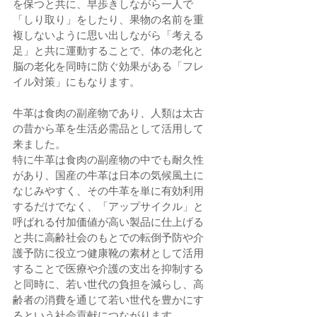
を保つと共に、早歩きしながら一人で
「しり取り」をしたり、果物の名前を重
複しないように思い出しながら「考える
足」と共に運動することで、体の老化と
脳の老化を同時に防ぐ効果がある「フレ
イル対策」にもなります。
牛革は食肉の副産物であり、人類は太古
の昔から革を生活必需品として活用して
来ました。
特に牛革は食肉の副産物の中でも耐久性
があり、国産の牛革は日本の気候風土に
なじみやすく、その牛革を単に有効利用
するだけでなく、「アップサイクル」と
呼ばれる付加価値が高い製品に仕上げる
と共に高齢社会のもとでの転倒予防や介
護予防に役立つ健康靴の素材として活用
することで医療や介護の支出を抑制する
と同時に、若い世代の負担を減らし、高
齢者の消費を通じて若い世代を豊かにす
るという社会貢献につながります。