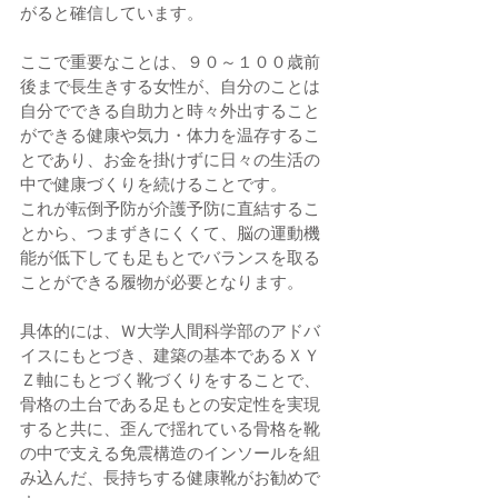
がると確信しています。
ここで重要なことは、９０～１００歳前
後まで長生きする女性が、自分のことは
自分でできる自助力と時々外出すること
ができる健康や気力・体力を温存するこ
とであり、お金を掛けずに日々の生活の
中で健康づくりを続けることです。
これが転倒予防が介護予防に直結するこ
とから、つまずきにくくて、脳の運動機
能が低下しても足もとでバランスを取る
ことができる履物が必要となります。
具体的には、Ｗ大学人間科学部のアドバ
イスにもとづき、建築の基本であるＸＹ
Ｚ軸にもとづく靴づくりをすることで、
骨格の土台である足もとの安定性を実現
すると共に、歪んで揺れている骨格を靴
の中で支える免震構造のインソールを組
み込んだ、長持ちする健康靴がお勧めで