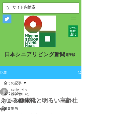
​日本シニアリビング新聞
​電子版
記事
全ての記事
seniorliving
全ての記事
読了時間: 4分
えこる健康靴と明るい高齢社
話題の高齢者施設
会
業界動向