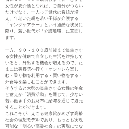
女性が要介護となれば、ご自分がつらい
だけでなく、一人っ子世代の負担が増
え、年老いた親を若い子孫が介護する
「ヤングケアラー」という過酷な状況に
陥り、若い世代が「介護離職」に直面し
ます。
一方、９０～１００歳前後まで長生きす
る女性が健康で自立した生活を維持して
いると、外出する機会が増えるので、た
まには美容院へ行く・オシャレを楽し
む・乗り物を利用する・買い物をする・
外食等を楽しむことができます。
そうすると大勢の長生きする女性の年金
と蓄えが「消費活動」を通じて、少ない
若い働き手のお財布に給与を通じて還元
することができます。
これこそが、えこる健康靴がめざす高齢
社会の理想モデルであり、もっとも実現
可能な「明るい高齢社会」の実現につな