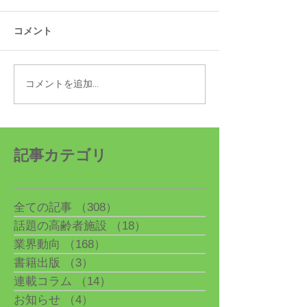
コメント
コメントを追加…
高市内閣で上野賢一郎(う
10月1日より20
えのけんいちろう)衆議院
最低賃金が発効
議員が初入閣、第30代厚
生労働大臣に就任
記事カテゴリ
全ての記事
（308）
308件の記事
話題の高齢者施設
（18）
18件の記事
業界動向
（168）
168件の記事
書籍出版
（3）
3件の記事
連載コラム
（14）
14件の記事
お知らせ
（4）
4件の記事