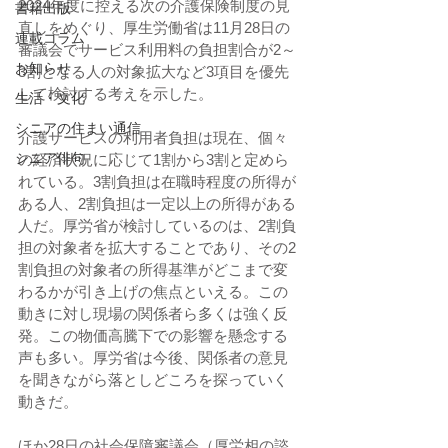
2024年度に控える次の介護保険制度の見
書籍出版
直しをめぐり、厚生労働省は11月28日の
連載コラム
審議会でサービス利用料の負担割合が2～
お知らせ
3割となる人の対象拡大など3項目を優先
して検討する考えを示した。
生活・文化
シニアの住まい通信
介護サービスの利用者負担は現在、個々
シニア俳句
の経済状況に応じて1割から3割と定めら
れている。3割負担は在職時程度の所得が
ある人、2割負担は一定以上の所得がある
人だ。厚労省が検討しているのは、2割負
担の対象者を拡大することであり、その2
割負担の対象者の所得基準がどこまで変
わるかが引き上げの焦点といえる。この
動きに対し現場の関係者ら多くは強く反
発。この物価高騰下での影響を懸念する
声も多い。厚労省は今後、関係者の意見
を聞きながら落としどころを探っていく
動きだ。
ほか28日の社会保障審議会（厚労相の諮