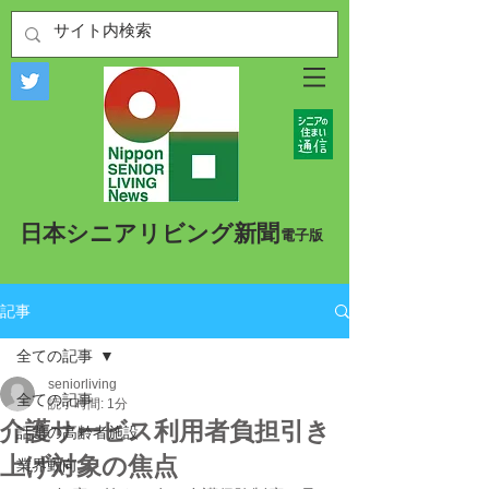
​日本シニアリビング新聞
​電子版
記事
全ての記事
seniorliving
全ての記事
読了時間: 1分
介護サービス利用者負担引き
話題の高齢者施設
上げ対象の焦点
業界動向