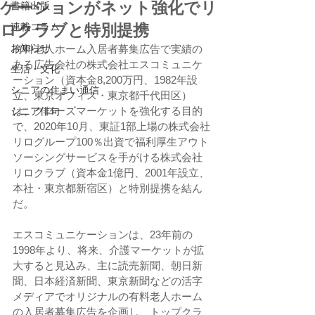
ケーションがネット強化でリ
書籍出版
ロクラブと特別提携
連載コラム
お知らせ
有料老人ホーム入居者募集広告で実績の
ある広告会社の株式会社エスコミュニケ
生活・文化
ーション（資本金8,200万円、1982年設
シニアの住まい通信
立、東京オフィス・東京都千代田区）
は、クローズマーケットを強化する目的
シニア俳句
で、2020年10月、東証1部上場の株式会社
リログループ100％出資で福利厚生アウト
ソーシングサービスを手がける株式会社
リロクラブ（資本金1億円、2001年設立、
本社・東京都新宿区）と特別提携を結ん
だ。
エスコミュニケーションは、23年前の
1998年より、将来、介護マーケットが拡
大すると見込み、主に読売新聞、朝日新
聞、日本経済新聞、東京新聞などの活字
メディアでオリジナルの有料老人ホーム
の入居者募集広告を企画し、トップクラ