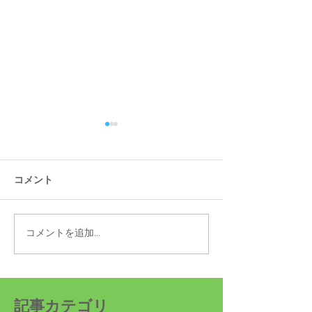
コメント
コメントを追加…
高市内閣で上野賢一郎(う
10月1日より20
えのけんいちろう)衆議院
最低賃金が発効
議員が初入閣、第30代厚
生労働大臣に就任
記事カテゴリ