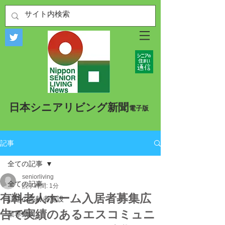
​日本シニアリビング新聞
​電子版
記事
全ての記事
seniorliving
全ての記事
読了時間: 1分
有料老人ホーム入居者募集広
話題の高齢者施設
告で実績のあるエスコミュニ
業界動向