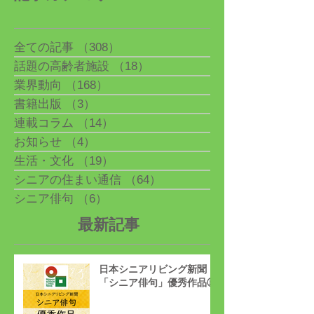
全ての記事
（308）
308件の記事
話題の高齢者施設
（18）
18件の記事
業界動向
（168）
168件の記事
書籍出版
（3）
3件の記事
連載コラム
（14）
14件の記事
お知らせ
（4）
4件の記事
生活・文化
（19）
19件の記事
シニアの住まい通信
（64）
64件の記事
シニア俳句
（6）
6件の記事
最新記事
日本シニアリビング新聞
「シニア俳句」優秀作品⑤