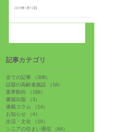
2023年1月12日
記事カテゴリ
全ての記事
（308）
308件の記事
話題の高齢者施設
（18）
18件の記事
業界動向
（168）
168件の記事
書籍出版
（3）
3件の記事
連載コラム
（14）
14件の記事
お知らせ
（4）
4件の記事
生活・文化
（19）
19件の記事
シニアの住まい通信
（64）
64件の記事