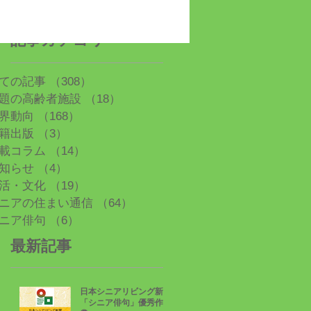
記事カテゴリ
ての記事
（308）
308件の記事
題の高齢者施設
（18）
18件の記事
界動向
（168）
168件の記事
籍出版
（3）
3件の記事
載コラム
（14）
14件の記事
知らせ
（4）
4件の記事
活・文化
（19）
19件の記事
ニアの住まい通信
（64）
64件の記事
ニア俳句
（6）
6件の記事
最新記事
日本シニアリビング新聞
「シニア俳句」優秀作品