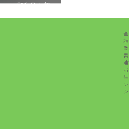
」・「睡眠改善」・
 ハーバライフ調査
全
話
業
書
連
お
生
シ
シ