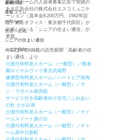
高齢者ホームの入居者募集広告で実績の
書籍出版
ある広告会社の株式会社エスコミュニケ
連載コラム
ーション（資本金8,200万円、1982年設
お知らせ
立、東京オフィス・東京都千代田区）が
企画している「シニアの住まい通信」が
生活・文化
更新。
シニアの住まい通信
シニア俳句
今回は４/26掲載の読売新聞「高齢者の住
まい通信」より
介護付有料老人ホーム （一般型）／敬老
園ロイヤルヴィラ東京武蔵野
健康型有料老人ホーム／ハートピア熱海
介護付有料老人ホーム（一般型）／サ
ン・ラポール南房総
サービス付き高齢者向け住宅／ふれあい
の杜 さがみ湖
介護付有料老人ホーム（一般型）／チャ
ームスイート旗の台
介護付有料老人ホーム（一般型）／チャ
ーム府中日新町
介護付有料老人ホーム（一般型）／サ