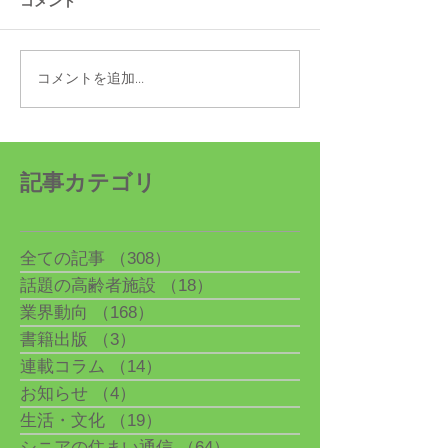
コメント
コメントを追加…
「シニアの住まい通信」
「シニアの住ま
最新情報を5/17更新
最新情報を3/22
記事カテゴリ
全ての記事
（308）
308件の記事
話題の高齢者施設
（18）
18件の記事
業界動向
（168）
168件の記事
書籍出版
（3）
3件の記事
連載コラム
（14）
14件の記事
お知らせ
（4）
4件の記事
生活・文化
（19）
19件の記事
シニアの住まい通信
（64）
64件の記事