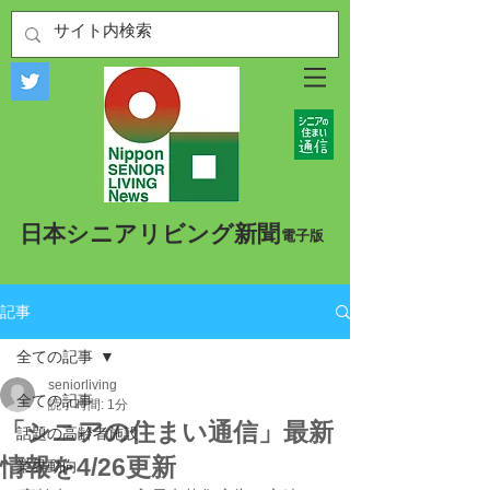
​日本シニアリビング新聞
​電子版
記事
全ての記事
seniorliving
全ての記事
読了時間: 1分
「シニアの住まい通信」最新
話題の高齢者施設
情報を4/26更新
業界動向